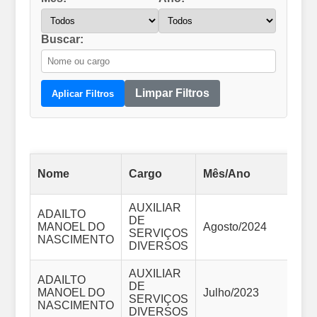
Buscar:
Limpar Filtros
Aplicar Filtros
Sal
Nome
Cargo
Mês/Ano
Br
AUXILIAR
ADAILTO
DE
MANOEL DO
Agosto/2024
SERVIÇOS
2.
NASCIMENTO
DIVERSOS
AUXILIAR
ADAILTO
DE
MANOEL DO
Julho/2023
SERVIÇOS
3.
NASCIMENTO
DIVERSOS