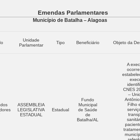
Emendas Parlamentares
Município de Batalha – Alagoas
Unidade
do
Tipo
Beneficiário
Objeto da De
Parlamentar
A exe
ocorre
estabele
exec
identi
CNES 2
– Uni
Antônio
Fundo
Filho 
 dos
ASSEMBLEIA
Municipal
serviç
dores
LEGISLATIVA
Estadual
de Saúde
trans
T
ESTADUAL
de
sanitá
Batalha/AL
pacien
tratame
municíp
referê