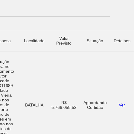
Valor
spesa
Localidade
Situação
Detalhes
Previsto
cução
rá no
cimento
utor
ficado
011689
dade
 Vieira
e nos
R$
Aguardando
os de
BATALHA
Ver
5.766.058,52
Certidão
porte
rio de
tes em
nto nos
ios de
ncia,