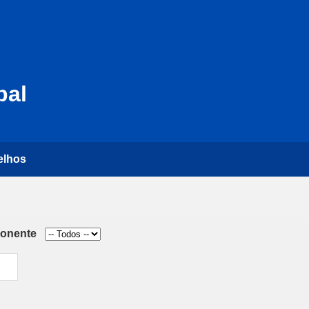
pal
elhos
onente