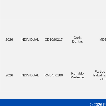
Carla
2026
INDIVIDUAL
CD10/I0217
MD
Dantas
Partido
Ronaldo
2026
INDIVIDUAL
RM04/I0180
Trabalha
Medeiros
- P
© 2026 Pr