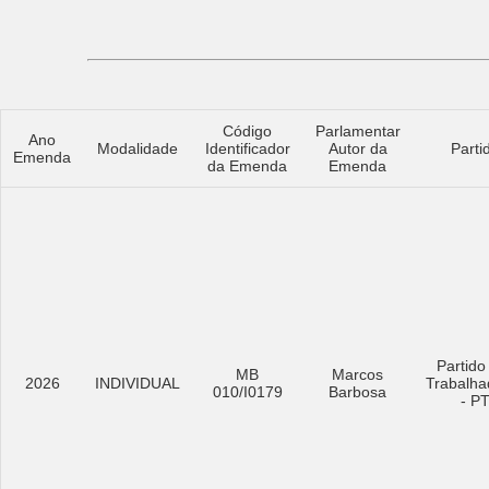
Código
Parlamentar
Ano
Modalidade
Identificador
Autor da
Parti
Emenda
da Emenda
Emenda
Partido
MB
Marcos
2026
INDIVIDUAL
Trabalha
010/I0179
Barbosa
- P