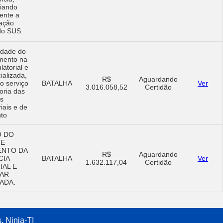
ciando
ente a
ação
do SUS.
idade do
imento na
atorial e
ializada,
R$
Aguardando
o serviço
BATALHA
Ver
3.016.058,52
Certidão
oria das
s
iais e de
to
O DO
 E
ENTO DA
R$
Aguardando
CIA
BATALHA
Ver
1.632.117,04
Certidão
AL E
LAR
ADA.
s.
Ninja-TI