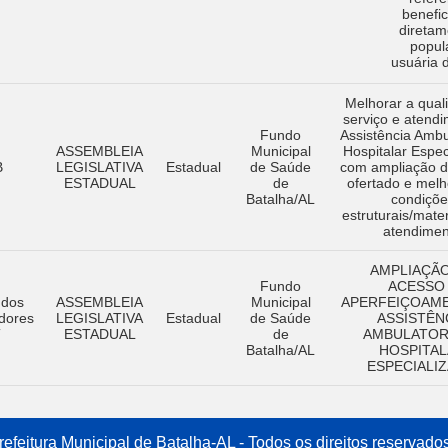
benefi
diretam
popul
usuária 
Melhorar a qual
serviço e atend
Fundo
Assistência Ambul
ASSEMBLEIA
Municipal
Hospitalar Espec
B
LEGISLATIVA
Estadual
de Saúde
com ampliação d
ESTADUAL
de
ofertado e melh
Batalha/AL
condiçõe
estruturais/mater
atendimen
AMPLIAÇÃ
Fundo
ACESSO
 dos
ASSEMBLEIA
Municipal
APERFEIÇOAM
dores
LEGISLATIVA
Estadual
de Saúde
ASSISTÊN
T
ESTADUAL
de
AMBULATORI
Batalha/AL
HOSPITA
ESPECIALIZ
efeitura Municipal de Batalha-AL - Todos os direitos reservado